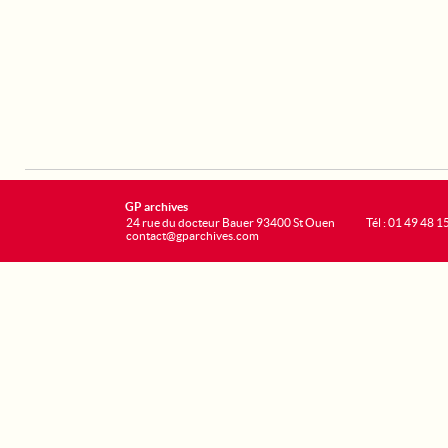
GP archives
24 rue du docteur Bauer 93400 St Ouen
Tél : 01 49 48 1
contact@gparchives.com