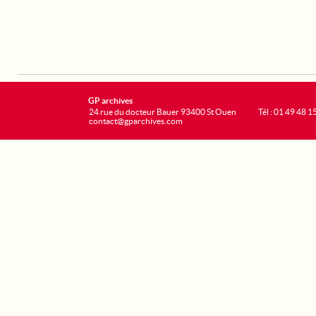
GP archives
24 rue du docteur Bauer 93400 St Ouen
Tél : 01 49 48 1
contact@gparchives.com