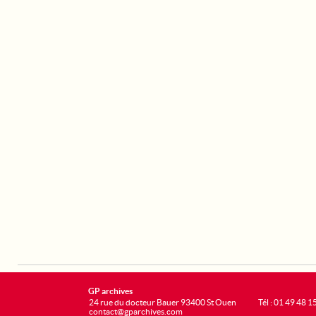
GP archives
24 rue du docteur Bauer 93400 St Ouen
Tél : 01 49 48 1
contact@gparchives.com