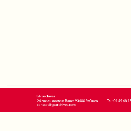
GP archives
24 rue du docteur Bauer 93400 St Ouen
Tél : 01 49 48 1
contact@gparchives.com