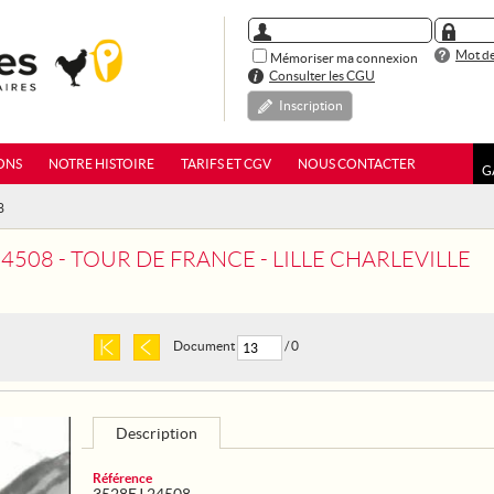
Mot de
Mémoriser ma connexion
Consulter les CGU
Inscription
ONS
NOTRE HISTOIRE
TARIFS ET CGV
NOUS CONTACTER
G
8
4508 - TOUR DE FRANCE - LILLE CHARLEVILLE
Document
/ 0
Description
Référence