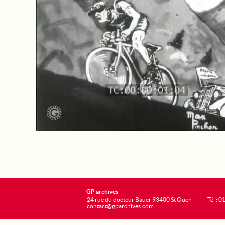
GP archives
24 rue du docteur Bauer 93400 St Ouen
Tél : 0
contact@gparchives.com