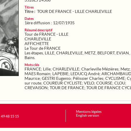
3528EJ 24508
Titres
Titre :
TOUR DE FRANCE - LILLE CHARLEVILLE
Dates
1ère diffusion : 12/07/1935
Résumé descriptif
Tour de FRANCE - LILLE
CHARLEVILLE
AFFICHETTE
Le Tour de FRANCE
Les étapes, LILLE, CHARLEVILLE, METZ, BELFORT, EVIAN, 
Bains.
Mots clés
FRANCE
;
Lille
;
CHARLEVILLE
;
Charleville Mézières
;
Metz
MAES Romain
;
LAPEBIE
;
LEDUCQ André
;
ARCHAMBAU
Maurice
;
GESTRI Eugenio
;
Pélissier Charles
;
CYCLISME
;
Cy
sur route
;
COUREUR CYCLISTE
;
VELO
;
COURSE
;
CLOU
;
CREVAISON
;
TOUR DE FRANCE
;
TOUR DE FRANCE CYCL
Mentions légales
English version
1 49 48 15 15