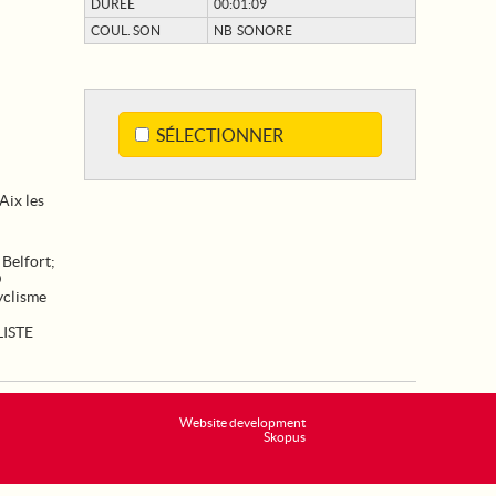
DURÉE
00:01:09
COUL. SON
NB SONORE
SÉLECTIONNER
Aix les
;
Belfort
;
D
clisme
ISTE
Website development
Skopus