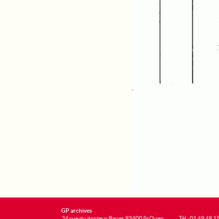
GP archives
24 rue du docteur Bauer 93400 St Ouen
Tél : 01 49 48 1