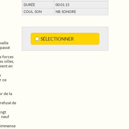
DURÉE
00:01:15
COUL. SON
NB SONORE
SÉLECTIONNER
velle
épassé
s forces
s villes,
aient en
e
r ce
r de la
 refusé de
ingt
x neuf
l'immense