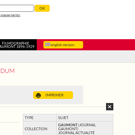
 passe perdu
FILMOGRAPHIE
english version
AUMONT 1896-1929
ENDUM
IMPRIMER
TYPE
SUJET
GAUMONT
(JOURNAL
COLLECTION
GAUMONT)
JOURNAL ACTUALITÉ