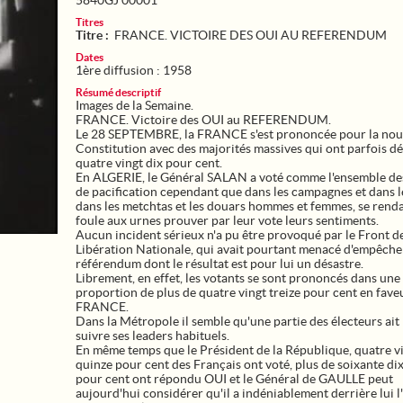
5840GJ 00001
Titres
Titre :
FRANCE. VICTOIRE DES OUI AU REFERENDUM
Dates
1ère diffusion : 1958
Résumé descriptif
Images de la Semaine.
FRANCE. Victoire des OUI au REFERENDUM.
Le 28 SEPTEMBRE, la FRANCE s'est prononcée pour la nou
Constitution avec des majorités massives qui ont parfois d
quatre vingt dix pour cent.
En ALGERIE, le Général SALAN a voté comme l'ensemble de
de pacification cependant que dans les campagnes et dans le
dans les metchtas et les douars hommes et femmes, se rend
foule aux urnes prouver par leur vote leurs sentiments.
Aucun incident sérieux n'a pu être provoqué par le Front d
Libération Nationale, qui avait pourtant menacé d'empêche
référendum dont le résultat est pour lui un désastre.
Librement, en effet, les votants se sont prononcés dans une
proportion de plus de quatre vingt treize pour cent en faveu
FRANCE.
Dans la Métropole il semble qu'une partie des électeurs ait
suivre ses leaders habituels.
En même temps que le Président de la République, quatre v
quinze pour cent des Français ont voté, plus de soixante di
pour cent ont répondu OUI et le Général de GAULLE peut
aujourd'hui considérer qu'il a indéniablement derrière lui 