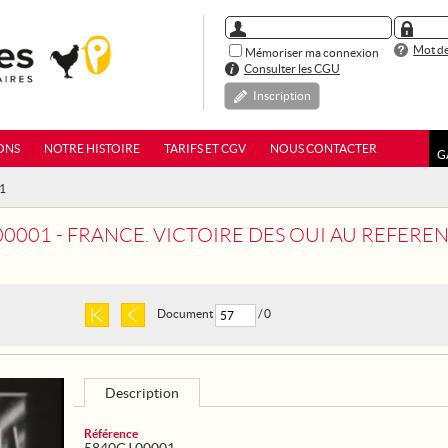
Mot de
Mémoriser ma connexion
Consulter les CGU
Inscription
ONS
NOTRE HISTOIRE
TARIFS ET CGV
NOUS CONTACTER
G
01
00001 - FRANCE. VICTOIRE DES OUI AU REFER
Document
/ 0
Description
Référence