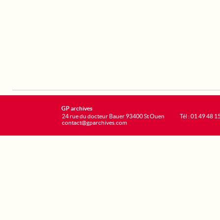
GP archives
24 rue du docteur Bauer 93400 St Ouen
Tél : 01 49 48 1
contact@gparchives.com