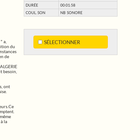
DURÉE
00:01:58
COUL. SON
NB SONORE
" a,
SÉLECTIONNER
sition du
onstances
en de
.
l'ALGERIE
it besoin,
s, ont
ise.
teurs.Ce
omptent.
e même
à la