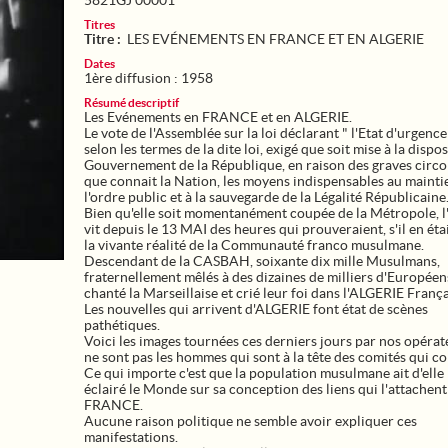
5821GJ 00001
Titres
Titre :
LES EVÉNEMENTS EN FRANCE ET EN ALGERIE
Dates
1ère diffusion : 1958
Résumé descriptif
Les Evénements en FRANCE et en ALGERIE.
Le vote de l'Assemblée sur la loi déclarant " l'Etat d'urgence 
selon les termes de la dite loi, exigé que soit mise à la dispo
Gouvernement de la République, en raison des graves circ
que connait la Nation, les moyens indispensables au mainti
l'ordre public et à la sauvegarde de la Légalité Républicaine
Bien qu'elle soit momentanément coupée de la Métropole, 
vit depuis le 13 MAI des heures qui prouveraient, s'il en éta
la vivante réalité de la Communauté franco musulmane.
Descendant de la CASBAH, soixante dix mille Musulmans,
fraternellement mêlés à des dizaines de milliers d'Européen
chanté la Marseillaise et crié leur foi dans l'ALGERIE França
Les nouvelles qui arrivent d'ALGERIE font état de scènes
pathétiques.
Voici les images tournées ces derniers jours par nos opéra
ne sont pas les hommes qui sont à la tête des comités qui c
Ce qui importe c'est que la population musulmane ait d'ell
éclairé le Monde sur sa conception des liens qui l'attachent 
FRANCE.
Aucune raison politique ne semble avoir expliquer ces
manifestations.