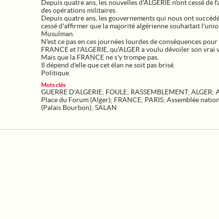
Depuis quatre ans, les nouvelles d'ALGERIE n'ont cessé de fa
des opérations militaires.
Depuis quatre ans, les gouvernements qui nous ont succédé
cessé d'affirmer que la majorité algérienne souhaitait l'uni
Musulman.
N'est ce pas en ces journées lourdes de conséquences pour 
FRANCE et l'ALGERIE, qu'ALGER a voulu dévoiler son vrai v
Mais que la FRANCE ne s'y trompe pas.
Il dépend d'elle que cet élan ne soit pas brisé.
Politique.
Mots clés
GUERRE D'ALGERIE
;
FOULE
;
RASSEMBLEMENT
;
ALGER
;
Place du Forum (Alger)
;
FRANCE
;
PARIS
;
Assemblée nation
(Palais Bourbon)
;
SALAN