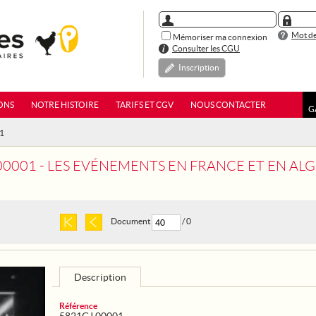
Mot de
Mémoriser ma connexion
Consulter les CGU
Inscription
ONS
NOTRE HISTOIRE
TARIFS ET CGV
NOUS CONTACTER
G
01
00001 - LES EVÉNEMENTS EN FRANCE ET EN ALG
Document
/ 0
Description
Référence