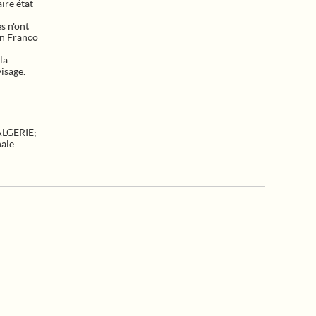
ire état
s n'ont
on Franco
la
isage.
ALGERIE
;
ale