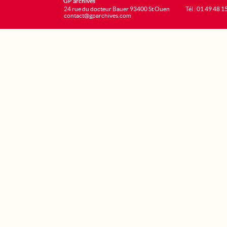
GP archives
24 rue du docteur Bauer 93400 St Ouen
Tél : 01 49 48 1
contact@gparchives.com