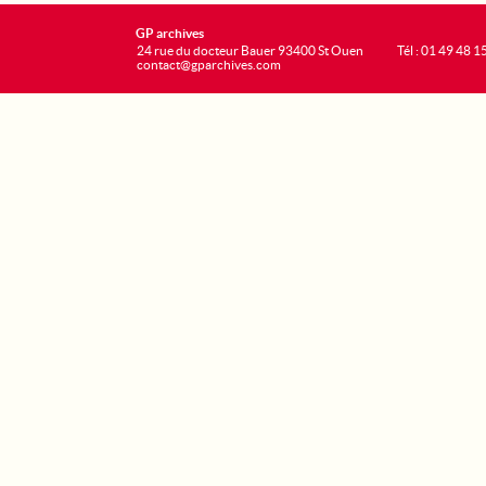
GP archives
24 rue du docteur Bauer 93400 St Ouen
Tél : 01 49 48 1
contact@gparchives.com