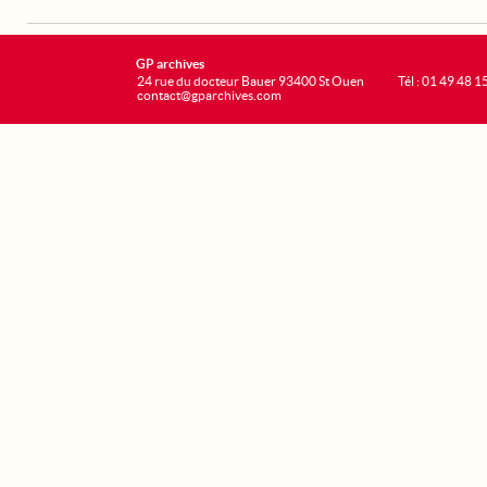
GP archives
24 rue du docteur Bauer 93400 St Ouen
Tél : 01 49 48 1
contact@gparchives.com