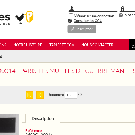
Mot de
Mémoriser ma connexion
Consulter les CGU
Inscription
ONS
NOTRE HISTOIRE
TARIFS ET CGV
NOUS CONTACTER
G
14
00014 - PARIS. LES MUTILES DE GUERRE MANIFE
Document
/ 0
Description
Référence