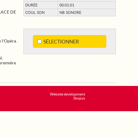
DURÉE
00:01:01
LACE DE
COUL. SON
NB SONORE
 l'Opéra.
SÉLECTIONNER
N
;
première
Website development
Skopus