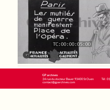
GP archives
24 rue du docteur Bauer 93400 St Ouen
Tél : 0
contact@gparchives.com