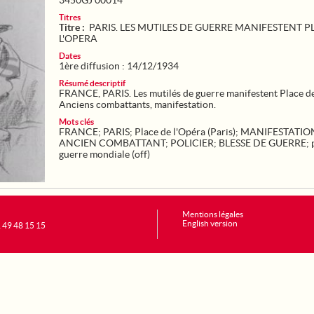
3450GJ 00014
Titres
Titre :
PARIS. LES MUTILES DE GUERRE MANIFESTENT P
L'OPERA
Dates
1ère diffusion : 14/12/1934
Résumé descriptif
FRANCE, PARIS. Les mutilés de guerre manifestent Place de
Anciens combattants, manifestation.
Mots clés
FRANCE
;
PARIS
;
Place de l'Opéra (Paris)
;
MANIFESTATIO
ANCIEN COMBATTANT
;
POLICIER
;
BLESSE DE GUERRE
;
guerre mondiale (off)
Mentions légales
English version
1 49 48 15 15