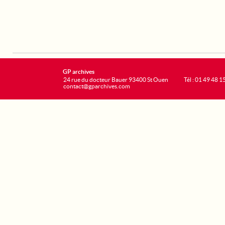
GP archives
24 rue du docteur Bauer 93400 St Ouen
Tél : 01 49 48 1
contact@gparchives.com