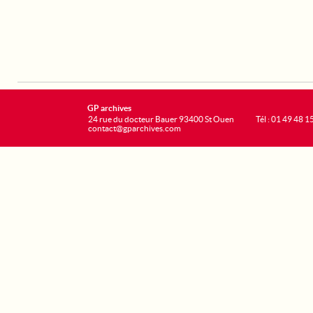
GP archives
24 rue du docteur Bauer 93400 St Ouen
Tél : 01 49 48 1
contact@gparchives.com