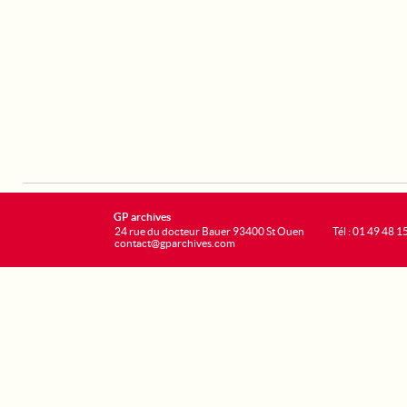
GP archives
24 rue du docteur Bauer 93400 St Ouen
Tél : 01 49 48 1
contact@gparchives.com