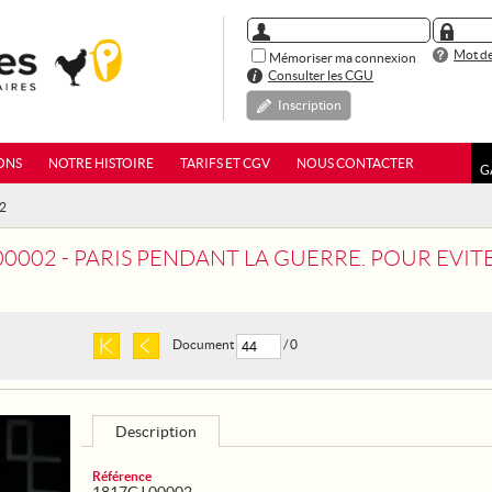
Mot de
Mémoriser ma connexion
Consulter les CGU
Inscription
ONS
NOTRE HISTOIRE
TARIFS ET CGV
NOUS CONTACTER
G
02
00002 - PARIS PENDANT LA GUERRE. POUR EVITE
Document
/ 0
Description
Référence