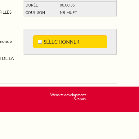
DURÉE
00:00:35
ILLES
COUL. SON
NB MUET
 monde
SÉLECTIONNER
 DE LA
Website development
Skopus