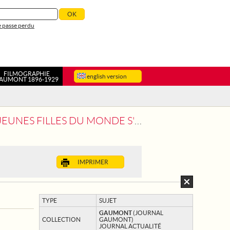
 passe perdu
FILMOGRAPHIE
english version
AUMONT 1896-1929
U MONDE S'ENTRAINANT A L'AVIATION
IMPRIMER
TYPE
SUJET
GAUMONT
(JOURNAL
COLLECTION
GAUMONT)
JOURNAL ACTUALITÉ