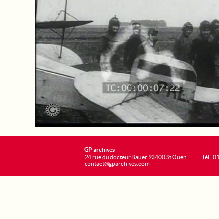
GP archives
24 rue du docteur Bauer 93400 St Ouen
Tél : 0
contact@gparchives.com