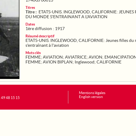
1740GJ 00013
Titres
Titre :
ETATS-UNIS. INGLEWOOD, CALIFORNIE: JEUNES F
DU MONDE S'ENTRAINANT A L'AVIATION
Dates
1ère diffusion : 1917
Résumé descriptif
ETATS-UNIS. INGLEWOOD, CALIFORNIE: Jeunes filles du
s'entraînant à l'aviation
Mots clés
FEMME
;
AVIATION
;
AVIATRICE
;
AVION
;
EMANCIPATION
FEMME
;
AVION BIPLAN
;
Inglewood
;
CALIFORNIE
Mentions légales
English version
1 49 48 15 15