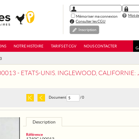
Mot de
Mémoriser ma connexion
Consulter les CGU
Inscription
ONS
NOTRE HISTOIRE
TARIFS ET CGV
NOUS CONTACTER
G
13
13 - ETATS-UNIS. INGLEWOOD, CALIFORNIE: JEUNES FILLES D
Document
/ 0
Description
Référence