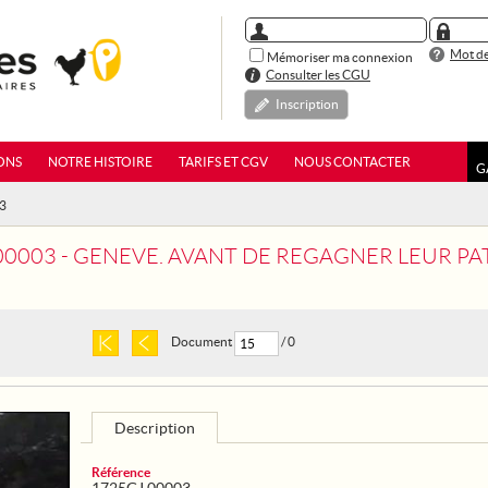
Mot de
Mémoriser ma connexion
Consulter les CGU
Inscription
ONS
NOTRE HISTOIRE
TARIFS ET CGV
NOUS CONTACTER
G
03
3 - GENEVE. AVANT DE REGAGNER LEUR PATRIE, LES PRISONNIERS D
Document
/ 0
Description
Référence