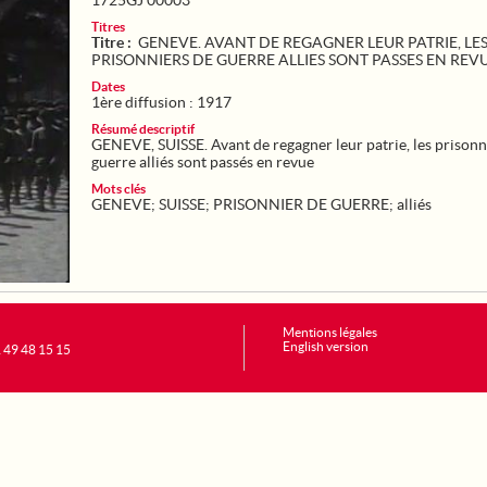
1725GJ 00003
Titres
Titre :
GENEVE. AVANT DE REGAGNER LEUR PATRIE, LE
PRISONNIERS DE GUERRE ALLIES SONT PASSES EN REV
Dates
1ère diffusion : 1917
Résumé descriptif
GENEVE, SUISSE. Avant de regagner leur patrie, les prisonn
guerre alliés sont passés en revue
Mots clés
GENEVE
;
SUISSE
;
PRISONNIER DE GUERRE
;
alliés
Mentions légales
English version
1 49 48 15 15