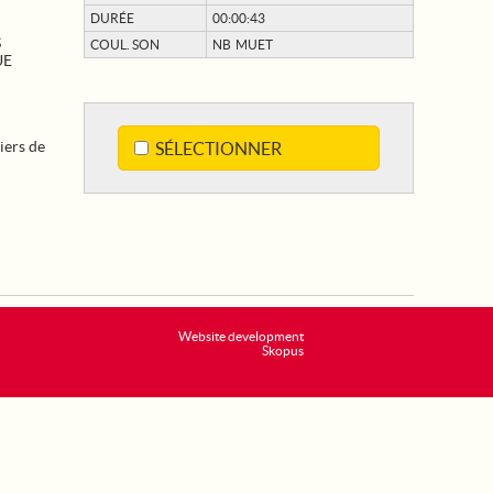
DURÉE
00:00:43
S
COUL. SON
NB MUET
UE
iers de
SÉLECTIONNER
Website development
Skopus