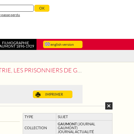
 passe perdu
FILMOGRAPHIE
english version
AUMONT 1896-1929
E GUERRE ALLIES SONT PASSES EN REVUE
IMPRIMER
TYPE
SUJET
GAUMONT
(JOURNAL
COLLECTION
GAUMONT)
JOURNAL ACTUALITÉ