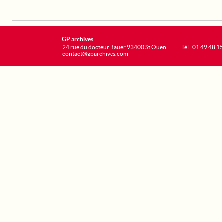
GP archives
24 rue du docteur Bauer 93400 St Ouen
Tél : 01 49 48 1
contact@gparchives.com