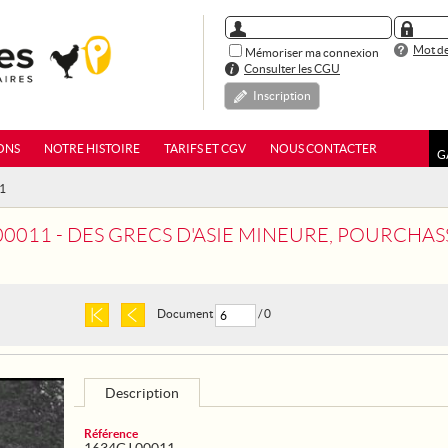
Mot de
Mémoriser ma connexion
Consulter les CGU
Inscription
ONS
NOTRE HISTOIRE
TARIFS ET CGV
NOUS CONTACTER
G
11
11 - DES GRECS D'ASIE MINEURE, POURCHASSES PAR LES TURCS,
Document
/ 0
Description
Référence