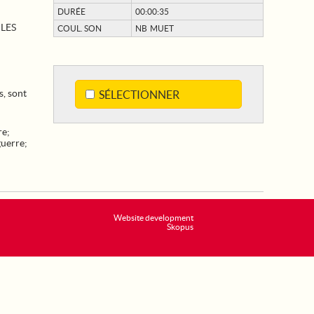
DURÉE
00:00:35
 LES
COUL. SON
NB MUET
s, sont
SÉLECTIONNER
re
;
guerre
;
Website development
Skopus