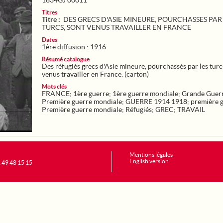
1634GJ 00011
Titres
Titre :
DES GRECS D'ASIE MINEURE, POURCHASSES PAR
TURCS, SONT VENUS TRAVAILLER EN FRANCE
Dates
1ère diffusion : 1916
Résumé catalogue
Des réfugiés grecs d'Asie mineure, pourchassés par les turc
venus travailler en France. (carton)
Mots clés
FRANCE
;
1ère guerre
;
1ère guerre mondiale
;
Grande Guer
Première guerre mondiale
;
GUERRE 1914 1918
;
première 
Première guerre mondiale
;
Réfugiés
;
GREC
;
TRAVAIL
Mentions légales
English version
1 49 48 15 15