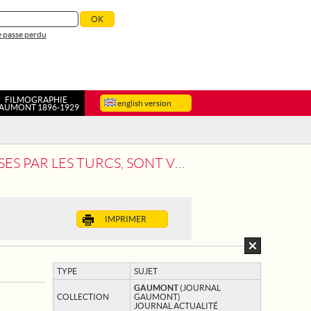
 passe perdu
FILMOGRAPHIE
english version
AUMONT 1896-1929
 SONT VENUS TRAVAILLER EN FRANCE
IMPRIMER
TYPE
SUJET
GAUMONT
(JOURNAL
COLLECTION
GAUMONT)
JOURNAL ACTUALITÉ