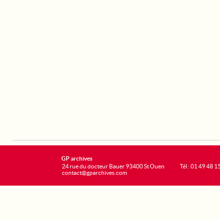
GP archives
24 rue du docteur Bauer 93400 St Ouen
Tél : 01 49 48 1
contact@gparchives.com