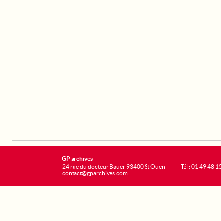
GP archives
24 rue du docteur Bauer 93400 St Ouen
Tél : 01 49 48 1
contact@gparchives.com