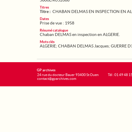
5800ENU52088
Titres
Titre :
CHABAN DELMAS EN INSPECTION EN AL
Dates
Prise de vue : 1958
Résumé catalogue
Chaban DELMAS en inspection en ALGERIE.
Mots clés
ALGERIE
;
CHABAN DELMAS Jacques
;
GUERRE D'
GP archives
24 rue du docteur Bauer 93400 St Ouen
Tél : 01 49 48 1
contact@gparchives.com