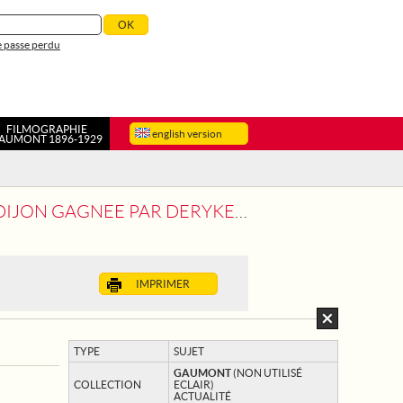
 passe perdu
FILMOGRAPHIE
english version
AUMONT 1896-1929
AR DERYKE. GENEVE ET JET D'EAU
IMPRIMER
TYPE
SUJET
GAUMONT
(NON UTILISÉ
COLLECTION
ECLAIR)
ACTUALITÉ