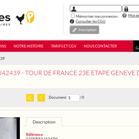
Mot de
Mémoriser ma connexion
Consulter les CGU
Inscription
ONS
NOTRE HISTOIRE
TARIFS ET CGV
NOUS CONTACTER
G
439
439 - TOUR DE FRANCE 23E ETAPE GENEVE DIJON GAGNEE P
Document
/ 0
Description
Référence