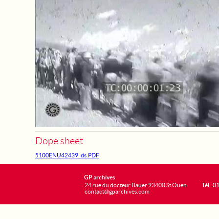
Dope sheet
5100ENU42439_ds.PDF
GP archives
24 rue du docteur Bauer 93400 St Ouen
Tél : 0
contact@gparchives.com