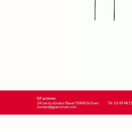
GP archives
24 rue du docteur Bauer 93400 St Ouen
Tél : 01 49 48 1
contact@gparchives.com