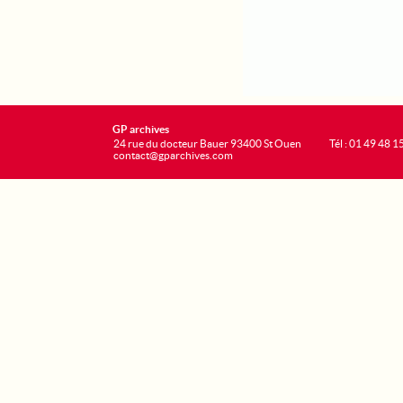
GP archives
24 rue du docteur Bauer 93400 St Ouen
Tél : 01 49 48 1
contact@gparchives.com