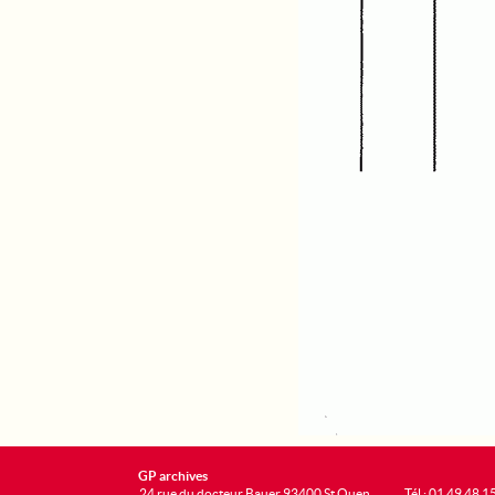
GP archives
24 rue du docteur Bauer 93400 St Ouen
Tél : 01 49 48 1