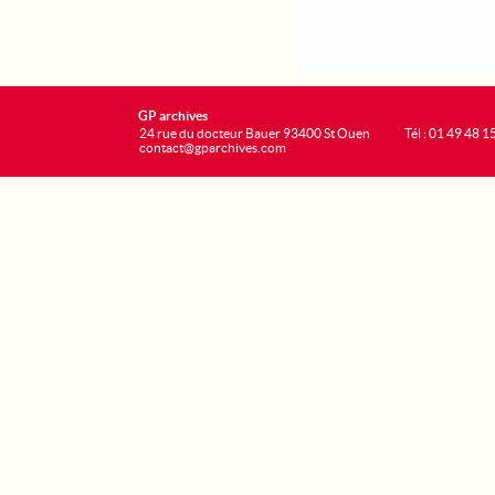
GP archives
24 rue du docteur Bauer 93400 St Ouen
Tél : 01 49 48 1
contact@gparchives.com