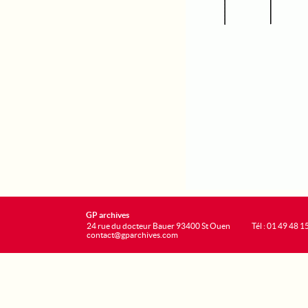
GP archives
24 rue du docteur Bauer 93400 St Ouen
Tél : 01 49 48 1
contact@gparchives.com