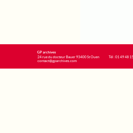
GP archives
24 rue du docteur Bauer 93400 St Ouen
Tél : 01 49 48 1
contact@gparchives.com