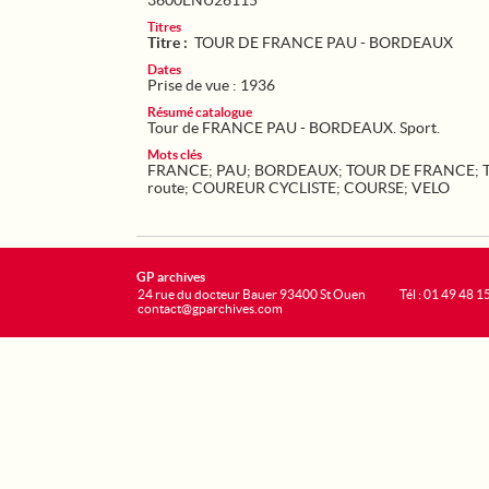
3600ENU26115
Titres
Titre :
TOUR DE FRANCE PAU - BORDEAUX
Dates
Prise de vue : 1936
Résumé catalogue
Tour de FRANCE PAU - BORDEAUX. Sport.
Mots clés
FRANCE
;
PAU
;
BORDEAUX
;
TOUR DE FRANCE
;
route
;
COUREUR CYCLISTE
;
COURSE
;
VELO
GP archives
24 rue du docteur Bauer 93400 St Ouen
Tél : 01 49 48 1
contact@gparchives.com