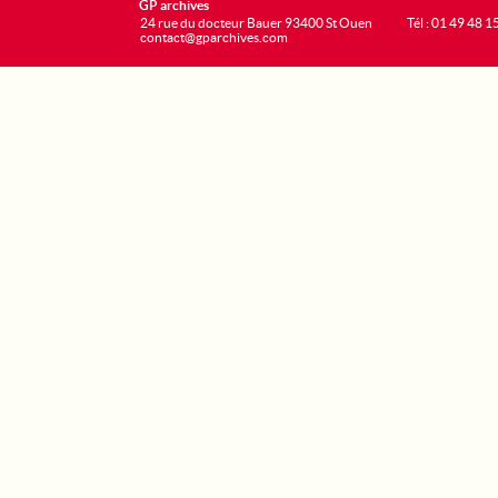
GP archives
24 rue du docteur Bauer 93400 St Ouen
Tél : 01 49 48 1
contact@gparchives.com