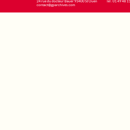
24 rue du docteur Bauer 93400 St Ouen
Tél : 01 49 48 1
contact@gparchives.com