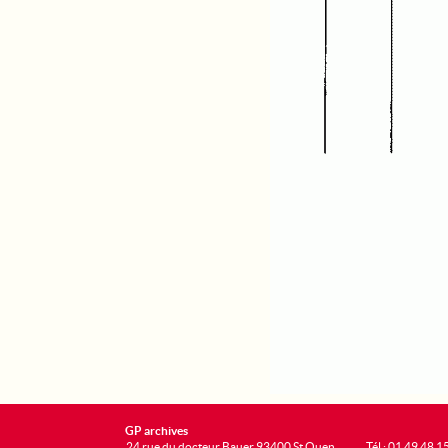
GP archives
24 rue du docteur Bauer 93400 St Ouen
Tél : 01 49 48 1