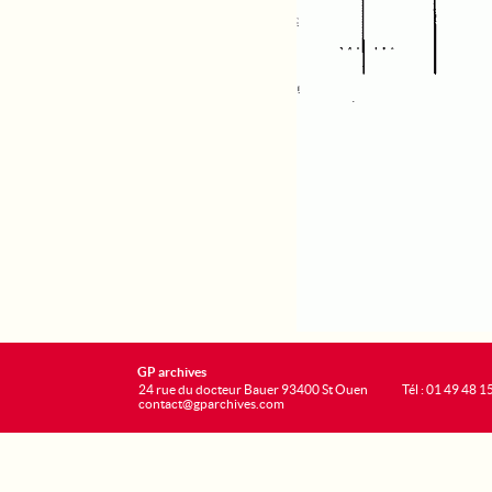
GP archives
24 rue du docteur Bauer 93400 St Ouen
Tél : 01 49 48 1
contact@gparchives.com