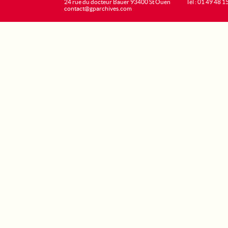
24 rue du docteur Bauer 93400 St Ouen
Tél : 01 49 48 1
contact@gparchives.com