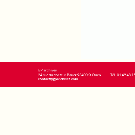
GP archives
24 rue du docteur Bauer 93400 St Ouen
Tél : 01 49 48 1
contact@gparchives.com