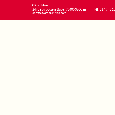
GP archives
24 rue du docteur Bauer 93400 St Ouen
Tél : 01 49 48 1
contact@gparchives.com