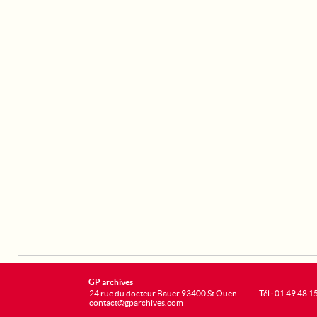
GP archives
24 rue du docteur Bauer 93400 St Ouen
Tél : 01 49 48 1
contact@gparchives.com