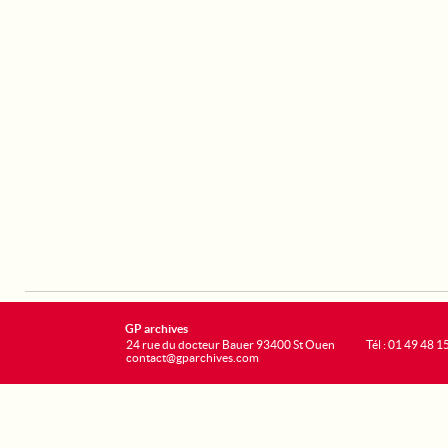
GP archives
24 rue du docteur Bauer 93400 St Ouen
Tél : 01 49 48 1
contact@gparchives.com