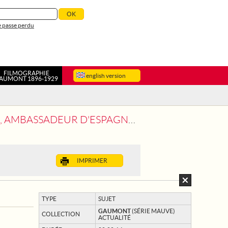
 passe perdu
FILMOGRAPHIE
english version
AUMONT 1896-1929
 D'ESPAGNE SORTANT DE L'ELYSÉE
IMPRIMER
TYPE
SUJET
GAUMONT
(SÉRIE MAUVE)
COLLECTION
ACTUALITÉ