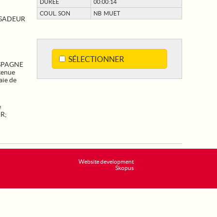
DURÉE
00:00:14
COUL. SON
NB MUET
SSADEUR
SÉLECTIONNER
ESPAGNE
tenue
aie de
e
UR
;
Website development
Skopus