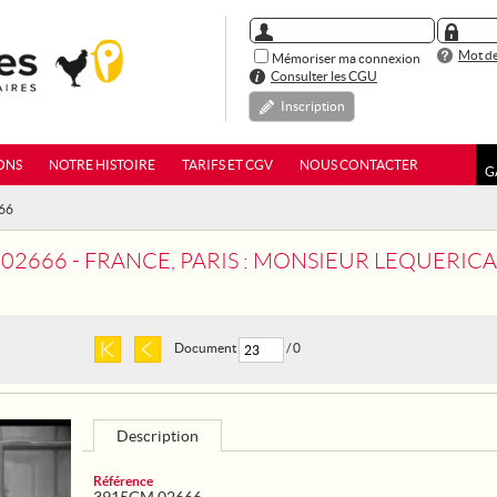
Mot de
Mémoriser ma connexion
Consulter les CGU
Inscription
ONS
NOTRE HISTOIRE
TARIFS ET CGV
NOUS CONTACTER
G
66
666 - FRANCE, PARIS : MONSIEUR LEQUERICA, AMBASSADEUR
Document
/ 0
Description
Référence