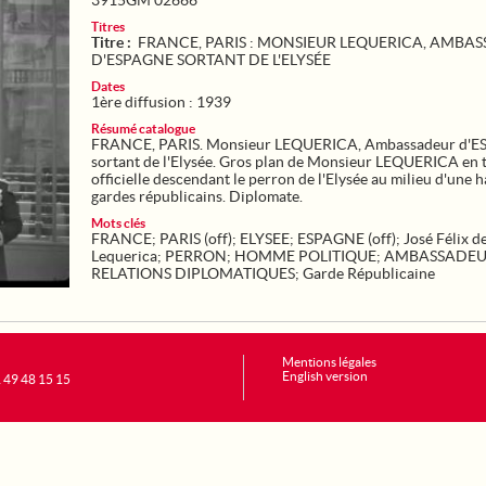
3915GM 02666
Titres
Titre :
FRANCE, PARIS : MONSIEUR LEQUERICA, AMBA
D'ESPAGNE SORTANT DE L'ELYSÉE
Dates
1ère diffusion : 1939
Résumé catalogue
FRANCE, PARIS. Monsieur LEQUERICA, Ambassadeur d'
sortant de l'Elysée. Gros plan de Monsieur LEQUERICA en 
officielle descendant le perron de l'Elysée au milieu d'une h
gardes républicains. Diplomate.
Mots clés
FRANCE
;
PARIS (off)
;
ELYSEE
;
ESPAGNE (off)
;
José Félix d
Lequerica
;
PERRON
;
HOMME POLITIQUE
;
AMBASSADE
RELATIONS DIPLOMATIQUES
;
Garde Républicaine
Mentions légales
English version
1 49 48 15 15