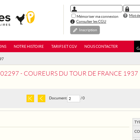
Mot de
Mémoriser ma connexion
Consulter les CGU
Inscription
ONS
NOTRE HISTOIRE
TARIFS ET CGV
NOUS CONTACTER
G
97
02297 - COUREURS DU TOUR DE FRANCE 1937
Document
/ 0
TY
CO