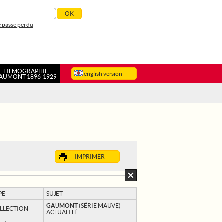
 passe perdu
FILMOGRAPHIE
english version
AUMONT 1896-1929
IMPRIMER
PE
SUJET
GAUMONT
(SÉRIE MAUVE)
LLECTION
ACTUALITÉ