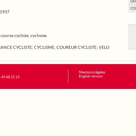
DU
CO
1937
ourse cycliste, cyclisme.
RANCE CYCLISTE
;
CYCLISME
;
COUREUR CYCLISTE
;
VELO
Mentions légales
English version
1 49 48 15 15