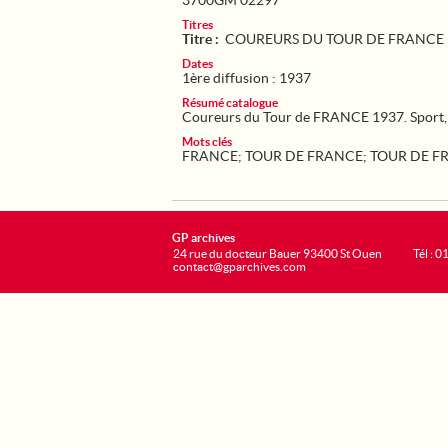
3700GM 02297
Titres
Titre :
COUREURS DU TOUR DE FRANCE 
Dates
1ère diffusion : 1937
Résumé catalogue
Coureurs du Tour de FRANCE 1937. Sport, c
Mots clés
FRANCE
;
TOUR DE FRANCE
;
TOUR DE F
GP archives
24 rue du docteur Bauer 93400 St Ouen
Tél : 0
contact@gparchives.com