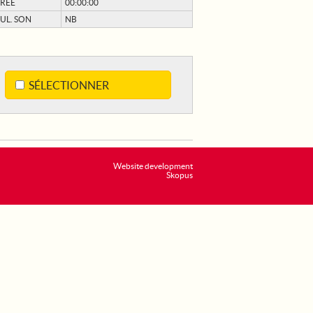
RÉE
00:00:00
UL. SON
NB
SÉLECTIONNER
Website development
Skopus