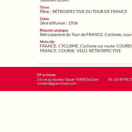
3600GM 02043
Titres
Titre :
RÉTROSPECTIVE DU TOUR DE FRANCE
Dates
1ère diffusion : 1936
Résumé catalogue
Rétrospective du Tour de FRANCE. Cyclisme, course
Mots clés
FRANCE
;
CYCLISME
;
Cyclisme sur route
;
COUREU
FRANCE
;
COURSE
;
VELO
;
RETROSPECTIVE
GP archives
24 rue du docteur Bauer 93400 St Ouen
Tél : 01 49 48 1
contact@gparchives.com