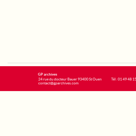
GP archives
24 rue du docteur Bauer 93400 St Ouen
Tél : 01 49 48 1
contact@gparchives.com