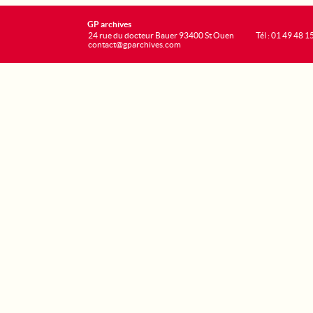
GP archives
24 rue du docteur Bauer 93400 St Ouen
Tél : 01 49 48 1
contact@gparchives.com