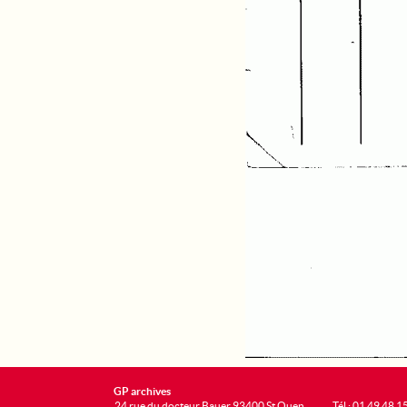
GP archives
24 rue du docteur Bauer 93400 St Ouen
Tél : 01 49 48 1