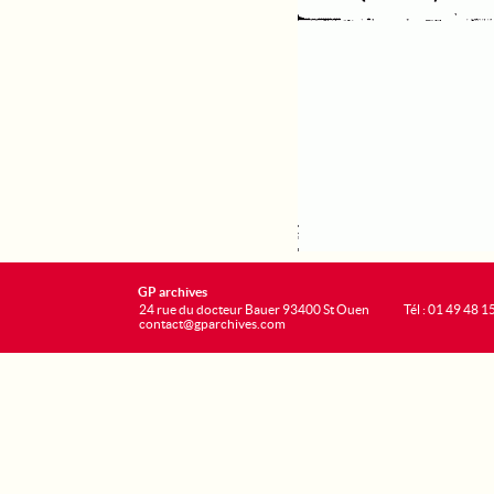
GP archives
24 rue du docteur Bauer 93400 St Ouen
Tél : 01 49 48 1
contact@gparchives.com