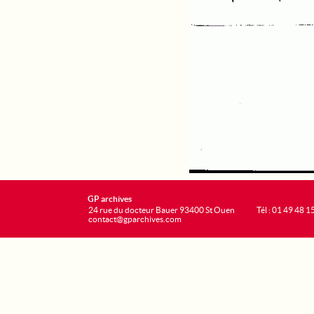
GP archives
24 rue du docteur Bauer 93400 St Ouen
Tél : 01 49 48 1
contact@gparchives.com