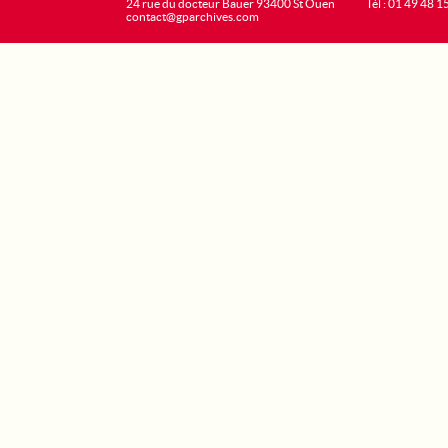
24 rue du docteur Bauer 93400 St Ouen
Tél : 01 49 48 1
contact@gparchives.com